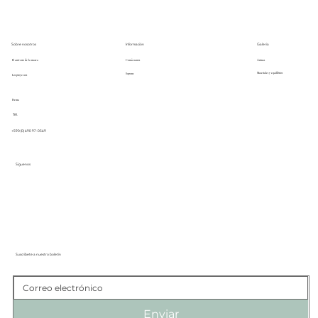
Galería
Información
Sobre nosotros
Artistas
El universo de la marca
Contáctanos
Materiales y equilibrios
Soporte
Los proyectos
Prensa
Tél.
+590 (0) 690 97-0569
Síguenos
Suscríbete a nuestro boletín
Enviar